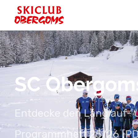
SC Obergom
Entdecke den Langlauf- 
Programmheft 25/26 [PD