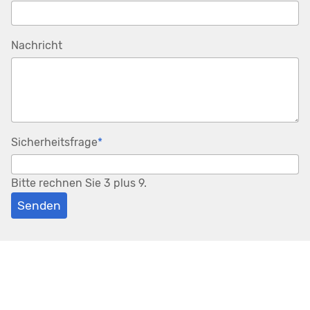
Nachricht
Pflichtfeld
Sicherheitsfrage
*
Bitte rechnen Sie 3 plus 9.
Senden
SC Obergoms
Hintermattstrasse 6