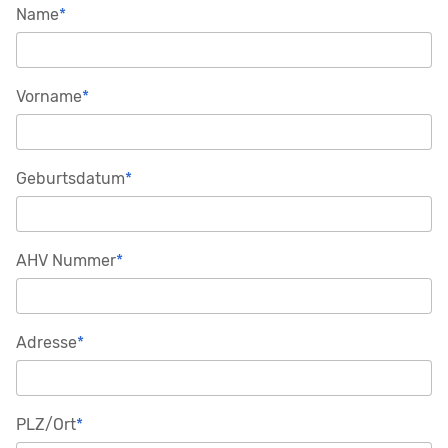
Pflichtfeld
Name
*
Pflichtfeld
Vorname
*
Pflichtfeld
Geburtsdatum
*
Pflichtfeld
AHV Nummer
*
Pflichtfeld
Adresse
*
Pflichtfeld
PLZ/Ort
*