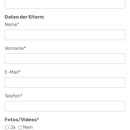
Daten der Eltern:
Pflichtfeld
Name
*
Pflichtfeld
Vorname
*
Pflichtfeld
E-Mail
*
Pflichtfeld
Telefon
*
Pflichtfeld
Fotos/Videos
*
Ja
Nein